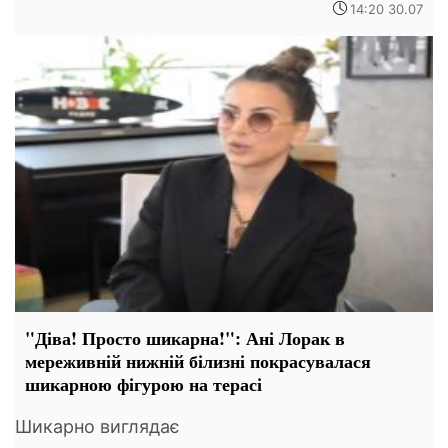
14:20 30.07
"Діва! Просто шикарна!": Ані Лорак в
мереживній нижній білизні покрасувалася
шикарною фігурою на терасі
Шикарно виглядає