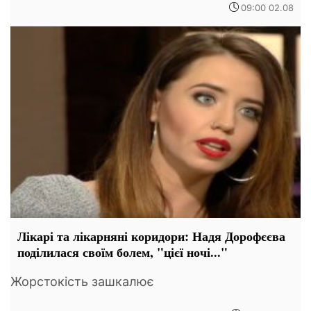
09:00 02.08
Лікарі та лікарняні коридори: Надя Дорофєєва
поділилася своїм болем, "цієї ночі..."
Жорстокість зашкалює