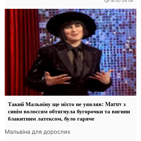
18:00 09.08
Такий Мальвіну ще ніхто не уявляв: Maruv з
синім волоссям обтягнула бугорочки та вигини
блакитним латексом, було гаряче
Мальвіна для дорослих