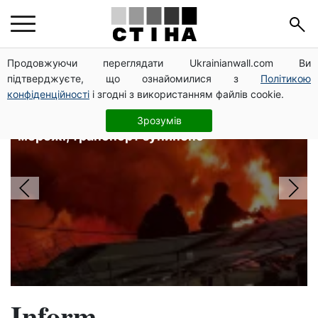
Головні новини
Продовжуючи переглядати Ukrainianwall.com Ви
підтверджуєте, що ознайомилися з
Політикою
конфіденційності
і згодні з використанням файлів cookie.
4 райони Одеси без світла після
нічної атаки рф: локальна аварія в
Зрозумів
мережі, транспорт зупинено
Inform