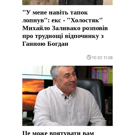
"У мене навіть тапок
лопнув": екс - "Холостяк"
Михайло Заливако розповів
про труднощі відпочинку з
Ганною Богдан
10:20 11.08
Це може врятувати вам