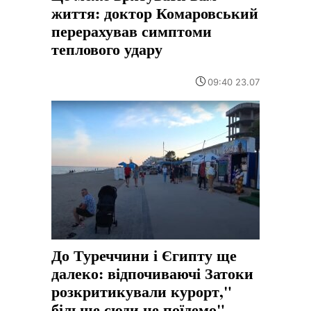
життя: доктор Комаровський
перерахував симптоми
теплового удару
09:40 23.07
До Туреччини і Єгипту ще
далеко: відпочиваючі Затоки
розкритикували курорт,"
більше сюди не поїдемо"