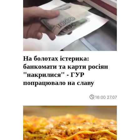
На болотах істерика:
банкомати та карти росіян
"накрилися" - ГУР
попрацювало на славу
16:00 27.07