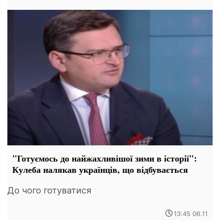
"Готуємось до найжахливішої зими в історії":
Кулеба налякав українців, що відбувається
До чого готуватися
13:45 06.11