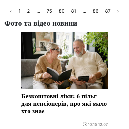
‹
1
2
...
75
80
81
...
86
87
›
Фото та відео новини
Безкоштовні ліки: 6 пільг
для пенсіонерів, про які мало
хто знає
10:15 12.07