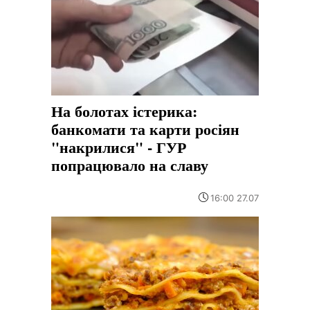
На болотах істерика:
банкомати та карти росіян
"накрилися" - ГУР
попрацювало на славу
16:00 27.07