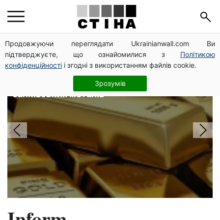
Головні новини
Продовжуючи переглядати Ukrainianwall.com Ви
підтверджуєте, що ознайомилися з
Політикою
конфіденційності
і згодні з використанням файлів cookie.
Золото по 193 554 грн за унцію,
срібло — 2 870: НБУ оновив курси
Зрозумів
банківських металів
Inform