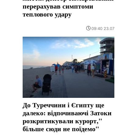
перерахував симптоми
теплового удару
09:40 23.07
До Туреччини і Єгипту ще
далеко: відпочиваючі Затоки
розкритикували курорт,"
більше сюди не поїдемо"