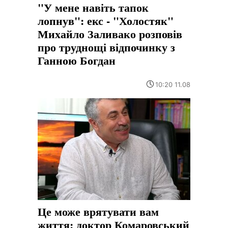
"У мене навіть тапок
лопнув": екс - "Холостяк"
Михайло Заливако розповів
про труднощі відпочинку з
Ганною Богдан
10:20 11.08
Це може врятувати вам
життя: доктор Комаровський