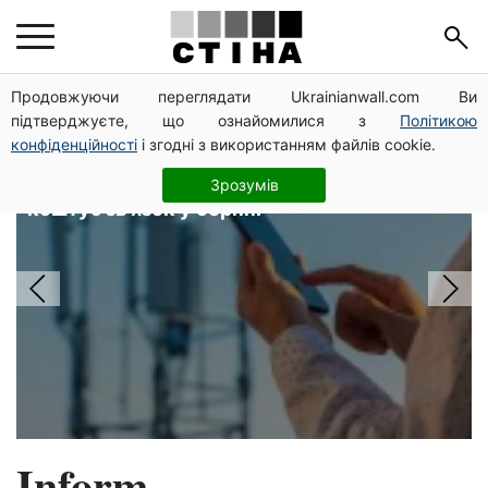
Головні новини
Продовжуючи переглядати Ukrainianwall.com Ви
підтверджуєте, що ознайомилися з
Політикою
конфіденційності
і згодні з використанням файлів cookie.
Тарифи Київстар і Vodafone
подешевшали до 50%: скільки
Зрозумів
коштує зв'язок у серпні
Inform