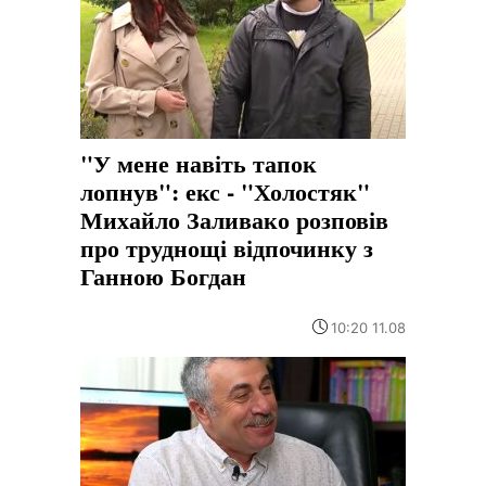
"У мене навіть тапок
лопнув": екс - "Холостяк"
Михайло Заливако розповів
про труднощі відпочинку з
Ганною Богдан
10:20 11.08