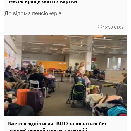
пенсію краще зняти з картки
До відома пенсіонерів
15:30 01.09
Вже сьогодні тисячі ВПО залишаться без
грошей: повний список категорій