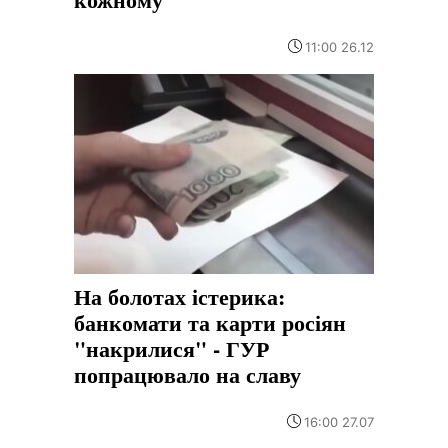
11:00 26.12
На болотах істерика:
банкомати та карти росіян
"накрилися" - ГУР
попрацювало на славу
16:00 27.07