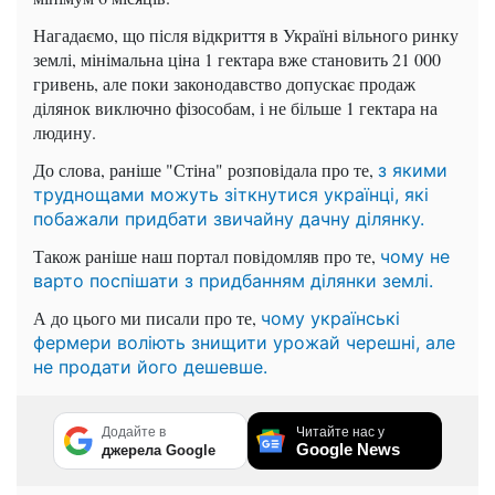
Нагадаємо, що після відкриття в Україні вільного ринку
землі, мінімальна ціна 1 гектара вже становить 21 000
гривень, але поки законодавство допускає продаж
ділянок виключно фізособам, і не більше 1 гектара на
людину.
До слова, раніше "Стіна" розповідала про те,
з якими
труднощами можуть зіткнутися українці, які
побажали придбати звичайну дачну ділянку.
Також раніше наш портал повідомляв про те,
чому не
варто поспішати з придбанням ділянки землі.
А до цього ми писали про те,
чому українські
фермери воліють знищити урожай черешні, але
не продати його дешевше.
Додайте в
Читайте нас у
Google News
джерела Google