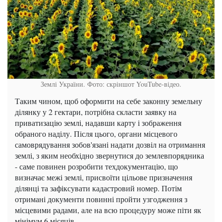
Землі України. Фото: скріншот YouTube-відео.
Таким чином, щоб оформити на себе законну земельну
ділянку у 2 гектари, потрібна скласти заявку на
приватизацію землі, надавши карту і зображення
обраного наділу. Після цього, органи місцевого
самоврядування зобов'язані надати дозвіл на отримання
землі, з яким необхідно звернутися до землевпорядника
- саме повинен розробити техдокументацію, що
визначає межі землі, присвоїти цільове призначення
ділянці та зафіксувати кадастровий номер. Потім
отримані документи повинні пройти узгодження з
місцевими радами, але на всю процедуру може піти як
мінімум 6 місяців.