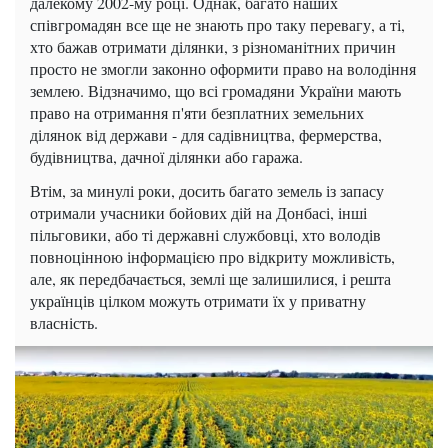
далекому 2002-му році. Однак, багато наших
співгромадян все ще не знають про таку перевагу, а ті,
хто бажав отримати ділянки, з різноманітних причин
просто не змогли законно оформити право на володіння
землею. Відзначимо, що всі громадяни України мають
право на отримання п'яти безплатних земельних
ділянок від держави - для садівництва, фермерства,
будівництва, дачної ділянки або гаража.
Втім, за минулі роки, досить багато земель із запасу
отримали учасники бойових дій на Донбасі, інші
пільговики, або ті державні службовці, хто володів
повноцінною інформацією про відкриту можливість,
але, як передбачається, землі ще залишилися, і решта
українців цілком можуть отримати їх у приватну
власність.