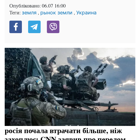
Опубліковано:
06.07 16:00
Теги:
,
,
земля
рынок земли
Украина
росія почала втрачати більше, ніж
захоплює: CNN заявив про перелом