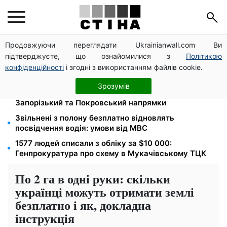
Продовжуючи переглядати Ukrainianwall.com Ви
Новий знак на центральній вулиці: водіям
підтверджуєте, що ознайомилися з
Політикою
вантажівок заборонили зупинку — штраф до 680
грн
конфіденційності
і згодні з використанням файлів cookie.
Мавіки, зарядні станції та апарати для реанімації:
Зрозумів
Християнський корпус передав вантаж на
Запорізький та Покровський напрямки
Звільнені з полону безплатно відновлять
посвідчення водія: умови від МВС
1577 людей списали з обліку за $10 000:
Генпрокуратура про схему в Мукачівському ТЦК
По 2 га в одні руки: скільки
українці можуть отримати землі
безплатно і як, докладна
інструкція