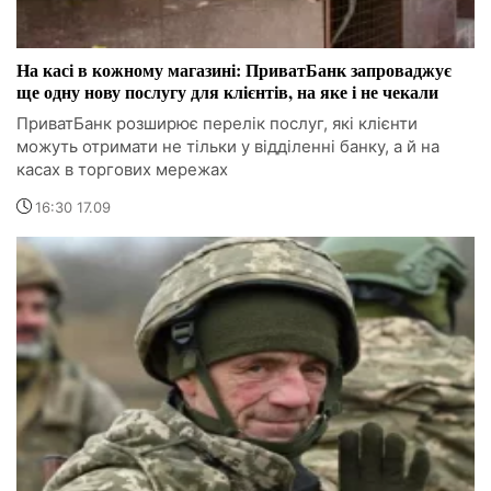
На касі в кожному магазині: ПриватБанк запроваджує
ще одну нову послугу для клієнтів, на яке і не чекали
ПриватБанк розширює перелік послуг, які клієнти
можуть отримати не тільки у відділенні банку, а й на
касах в торгових мережах
16:30 17.09