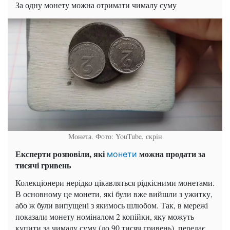
За одну монету можна отримати чималу суму
Монета. Фото: YouTube, скрін
Експерти розповіли, які
можна продати за
монети
тисячі гривень
Колекціонери нерідко цікавляться рідкісними монетами.
В основному це монети, які були вже вийшли з ужитку,
або ж були випущені з якимось шлюбом. Так, в мережі
показали монету номіналом 2 копійки, яку можуть
купити за чималу суму (до 90 тисяч гривень), передає