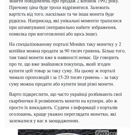
знайти повідомлень про продаж 2 копійок 1992 року.
Причому ціна буде трохи відрізнятися. Залежить
вартість від того, наскільки та чи інша монета буде
рідкісна. Наприклад, які унікальні моменти трапилися
при штампуванні (неправильно набите зображення,
помилка при виготовленні або щось інше).
На спеціалізованому порталі Мonitex таку монетку у 2
копійки можна продати за 90 тисяч гривень. Більш того,
там такої монети вже в наявності немає. Це говорить
про те, що вже знайшовся покупець, який згоден
купити цей товар за таку суму. На цьому ж порталі
чимало пропозицій і за 15-20 тисяч гривень – за таку
суму можна продати або купити інші різні монети.
Варто підкреслити, що часто українці розбивають свої
скарбнички й розмінюють монети на купюри, або ж
просто їх викидають. Судячи з інформації з порталів
оголошень, краще уважно переглядати монетки, які
залежалися у вас в заощадженнях.