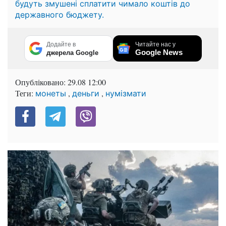
будуть змушені сплатити чимало коштів до
державного бюджету.
Додайте в
Читайте нас у
Google News
джерела Google
Опубліковано:
29.08 12:00
Теги:
,
,
монеты
деньги
нумізмати