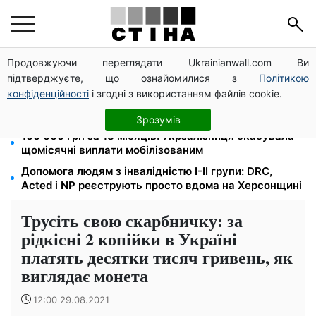
Продовжуючи переглядати Ukrainianwall.com Ви
Чи може Поштова площа стати головною точкою
підтверджуєте, що ознайомилися з
Політикою
входу до історичного Києва
конфіденційності
і згодні з використанням файлів cookie.
26 000 підписів — Зеленський доручив РНБО
позбавляти водіїв прав за систематичні порушення
Зрозумів
100 000 грн за 18 місяців: Укрзалізниця скасувала
щомісячні виплати мобілізованим
Допомога людям з інвалідністю I-II групи: DRC,
Acted і NP реєструють просто вдома на Херсонщині
Трусіть свою скарбничку: за
рідкісні 2 копійки в Україні
платять десятки тисяч гривень, як
виглядає монета
12:00 29.08.2021