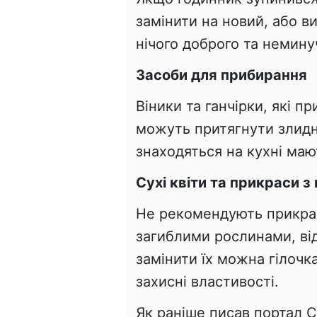
замінити на новий, або в
нічого доброго та неминуч
Засоби для прибирання
Віники та ганчірки, які п
можуть притягнути злидні
знаходяться на кухні маю
Сухі квіти та прикраси з
Не рекомендують прикра
загиблими рослинами, від
замінити їх можна гілочк
захисні властивості.
Як раніше писав портал С