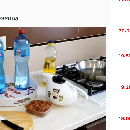
равила
20:0
19:5
19:2
19:0