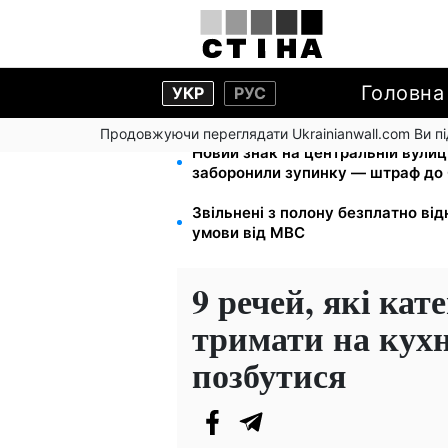
Головна
УКР
РУС
Продовжуючи переглядати Ukrainianwall.com Ви 
Новий знак на центральній вулиц
заборонили зупинку — штраф до 
Звільнені з полону безплатно від
умови від МВС
9 речей, які ка
тримати на кухн
позбутися