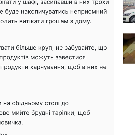
рігати у шафі, засипавши в них трохи
 не буде накопичуватись неприємний
волить витікати грошам з дому.
вати більше круп, не забувайте, що
х продуктів можуть завестися
 продукти харчування, щоб в них не
 на обідньому столі до
ово мийте брудні тарілки, щоб
мовичка.