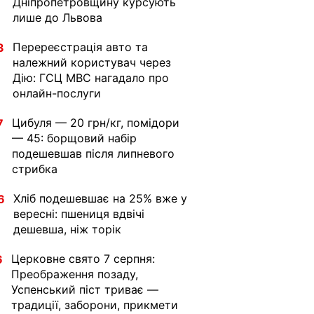
Дніпропетровщину курсують
лише до Львова
Перереєстрація авто та
3
належний користувач через
Дію: ГСЦ МВС нагадало про
онлайн-послуги
Цибуля — 20 грн/кг, помідори
7
— 45: борщовий набір
подешевшав після липневого
стрибка
Хліб подешевшає на 25% вже у
6
вересні: пшениця вдвічі
дешевша, ніж торік
Церковне свято 7 серпня:
6
Преображення позаду,
Успенський піст триває —
традиції, заборони, прикмети