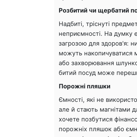
Розбитий чи щербатий п
Надбиті, тріснуті предме
неприємності. На думку 
загрозою для здоров'я: н
можуть накопичуватися м
або захворювання шлунко
битий посуд може перешк
Порожні пляшки
Ємності, які не використ
але й стають магнітами 
хочете позбутися фінансо
порожніх пляшок або ємно