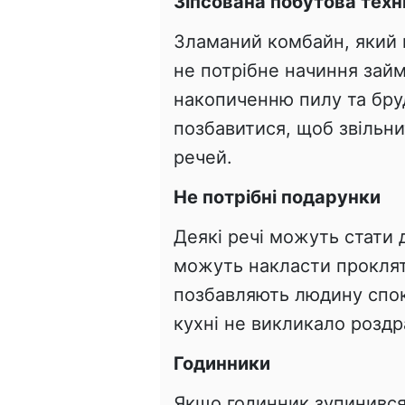
Зіпсована побутова техн
Зламаний комбайн, який в
не потрібне начиння зай
накопиченню пилу та бруд
позбавитися, щоб звільн
речей.
Не потрібні подарунки
Деякі речі можуть стати
можуть накласти проклятт
позбавляють людину спок
кухні не викликало роздр
Годинники
Якщо годинник зупинився,