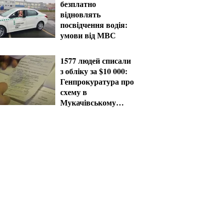
безплатно
напрямки
відновлять
посвідчення водія:
умови від МВС
1577 людей списали
з обліку за $10 000:
Генпрокуратура про
схему в
Мукачівському
ТЦК