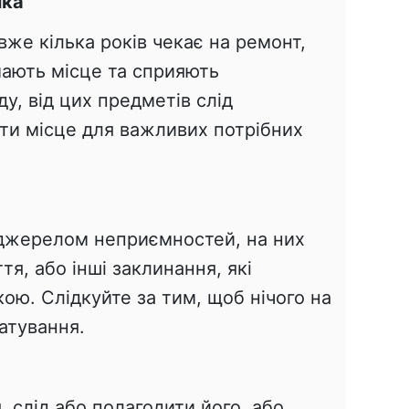
іка
же кілька років чекає на ремонт,
мають місце та сприяють
у, від цих предметів слід
ити місце для важливих потрібних
 джерелом неприємностей, на них
я, або інші заклинання, які
ою. Слідкуйте за тим, щоб нічого на
атування.
 слід або полагодити його, або