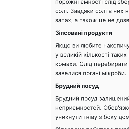
порожні ємності слід збе
солі. Завдяки солі в них
запах, а також це не доз
Зіпсовані продукти
Якщо ви любите накопичу
у великій кількості таки
комахи. Слід перебирати
завелися погані мікроби.
Брудний посуд
Брудний посуд залишений
неприємностей. Обов'язк
уникнути гніву з боку до