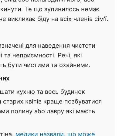
икинути. Те що зупинилось немає
е викликає біду на всіх членів сім'ї.
ризначені для наведення чистоти
 та неприємності. Речі, які
ть бути чистими та охайними.
 них
шати кухню та весь будинок
 старих квітів краще позбуватися
ами полину або лавру які мають
тіна,
медики назвали, що може