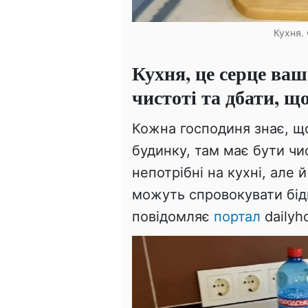
Кухня.
Кухня, це серце вашо
чистоті та дбати, щ
Кожна господиня знає, що
будинку, там має бути чис
непотрібні на кухні, але 
можуть спровокувати бід
повідомляє
портал
dailyh