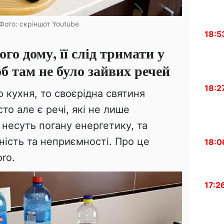
 Фото: скріншот Youtube
18:5
го дому, її слід тримати у
об там не було зайвих речей
18:2
 кухня, то своєрідна святиня
то але є речі, які не лише
й несуть погану енергетику, та
ність та неприємності. Про це
18:0
oro.
17:2