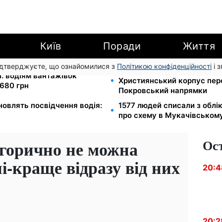
Київ
Поради
Життя
підтверджуєте, що ознайомилися з
Політикою конфіденційності
і 
Мавіки, зарядні станції та 
і: водіям вантажівок
Християнський корпус пер
680 грн
Покровський напрямки
новлять посвідчення водія:
1577 людей списали з облі
про схему в Мукачівськом
Ос
тегорично не можна
і-краще відразу від них
20:4
20:2