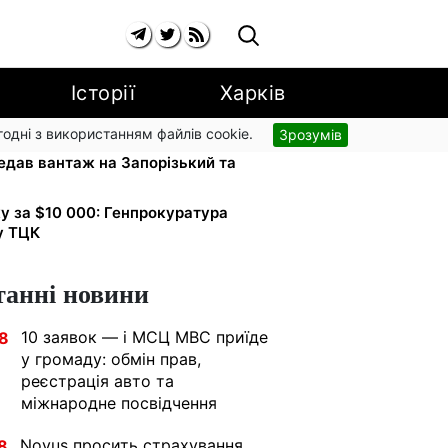
Історії
Харків
згодні з використанням файлів cookie.
Зрозумів
апарати для реанімації:
едав вантаж на Запорізький та
ку за $10 000: Генпрокуратура
у ТЦК
танні новини
10 заявок — і МСЦ МВС приїде
8
у громаду: обмін прав,
реєстрація авто та
міжнародне посвідчення
Novus просить страхування,
8