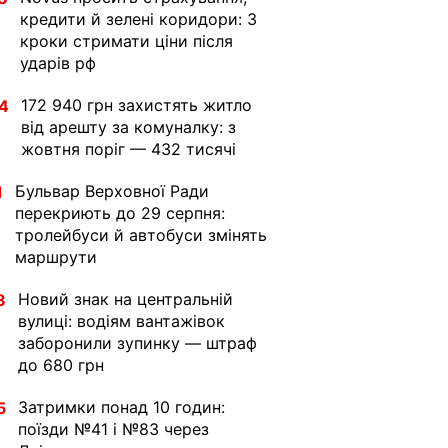
кредити й зелені коридори: 3
кроки стримати ціни після
ударів рф
172 940 грн захистять житло
4
від арешту за комуналку: з
жовтня поріг — 432 тисячі
Бульвар Верховної Ради
1
перекриють до 29 серпня:
тролейбуси й автобуси змінять
маршрути
Новий знак на центральній
8
вулиці: водіям вантажівок
заборонили зупинку — штраф
до 680 грн
Затримки понад 10 годин:
5
поїзди №41 і №83 через