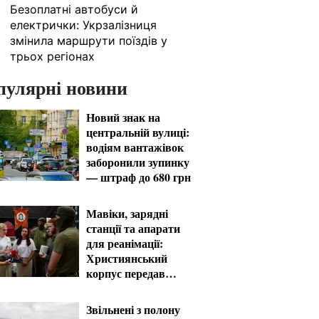
Безоплатні автобуси й
1
електрички: Укрзалізниця
змінила маршрути поїздів у
трьох регіонах
пулярні новини
Новий знак на
центральній вулиці:
водіям вантажівок
заборонили зупинку
— штраф до 680 грн
Мавіки, зарядні
станції та апарати
для реанімації:
Християнський
корпус передав
вантаж на
Запорізький та
Звільнені з полону
Покровський