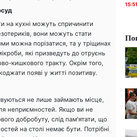
15:5
осуд
ти на кухні можуть спричинити
езотериків, вони можуть стати
По
ими можна порізатися, та у тріщинах
ікроби, які призведуть до отруєнь
во-кишкового тракту. Окрім того,
оджати появі у житті позитиву.
овуються не лише займають місце,
для неприємностей. Якщо ви не
вого добробуту, слід пам'ятати, що
стей на столі немає бути. Потрібні