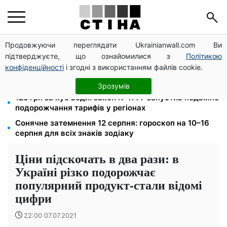
Продовжуючи переглядати Ukrainianwall.com Ви
Середа 12 серпня — найнебезпечніший день тижня:
підтверджуєте, що ознайомилися з
Політикою
що можна й не можна робити з 10 до 16 серпня
конфіденційності
і згодні з використанням файлів cookie.
До 19 400 грн на дрова: ПФУ приймає заяви на
субсидію для власників пічного опалення
Зрозумів
125 грн за куб води: закон №4777 запустив подвійне
подорожчання тарифів у регіонах
Сонячне затемнення 12 серпня: гороскоп на 10–16
серпня для всіх знаків зодіаку
Ціни підскочать в два рази: в
Україні різко подорожчає
популярний продукт-стали відомі
цифри
22:00 07.07.2021