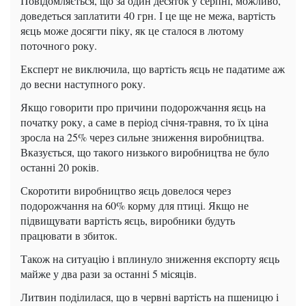
Повідомляється, що за один десяток у серпні, можливо,
доведеться заплатити 40 грн. І це ще не межа, вартість
яєць може досягти піку, як це сталося в лютому
поточного року.
Експерт не виключила, що вартість яєць не падатиме аж
до весни наступного року.
Якщо говорити про причини подорожчання яєць на
початку року, а саме в період січня-травня, то їх ціна
зросла на 25% через сильне зниження виробництва.
Вказується, що такого низького виробництва не було
останні 20 років.
Скоротити виробництво яєць довелося через
подорожчання на 60% корму для птиці. Якщо не
підвищувати вартість яєць, виробники будуть
працювати в збиток.
Також на ситуацію і вплинуло зниження експорту яєць
майже у два рази за останні 5 місяців.
Литвин поділилася, що в червні вартість на пшеницю і