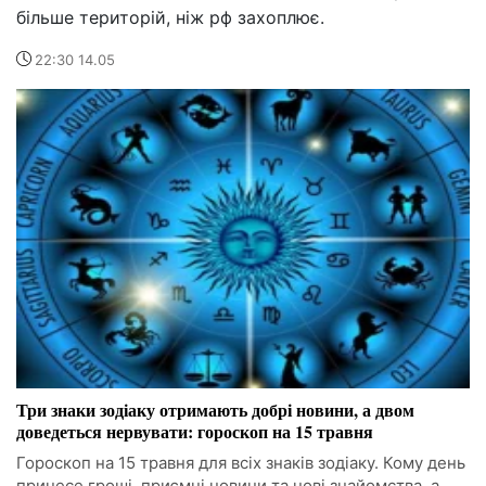
більше територій, ніж рф захоплює.
22:30 14.05
Три знаки зодіаку отримають добрі новини, а двом
доведеться нервувати: гороскоп на 15 травня
Гороскоп на 15 травня для всіх знаків зодіаку. Кому день
принесе гроші, приємні новини та нові знайомства, а