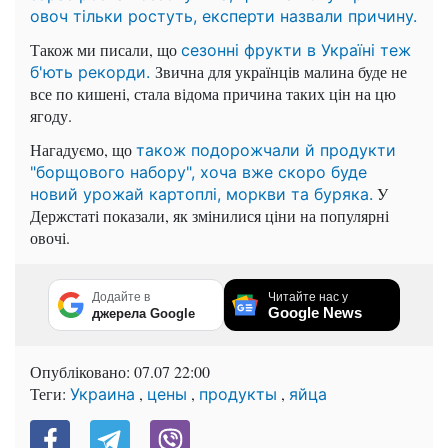
овоч тільки ростуть, експерти назвали причину.
Також ми писали, що
сезонні фрукти в Україні теж
Звична для українців малина буде не
б'ють рекорди.
все по кишені, стала відома причина таких цін на цю
ягоду.
Нагадуємо, що
також подорожчали й продукти
"борщового набору", хоча вже скоро буде
У
новий урожай картоплі, моркви та буряка.
Держстаті показали, як змінилися ціни на популярні
овочі.
Додайте в
Читайте нас у
Google News
джерела Google
Опубліковано:
07.07 22:00
Теги:
,
,
,
Украина
цены
продукты
яйца