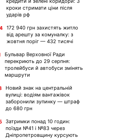
кредити й зелені коридори: 3
кроки стримати ціни після
ударів рф
172 940 грн захистять житло
4
від арешту за комуналку: з
жовтня поріг — 432 тисячі
Бульвар Верховної Ради
1
перекриють до 29 серпня:
тролейбуси й автобуси змінять
маршрути
Новий знак на центральній
8
вулиці: водіям вантажівок
заборонили зупинку — штраф
до 680 грн
Затримки понад 10 годин:
5
поїзди №41 і №83 через
Дніпропетровщину курсують