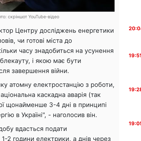
то: скріншот YouTube-відео
20:0
ктор Центру досліджень енергетики
вів, чи готові міста до
ільки часу знадобиться на усунення
19:5
і блекауту, і якою має бути
сля завершення війни.
яку атомну електростанцію з роботи,
19:2
аціональна каскадна аварія (так
кої щонайменше 3-4 дні в принципі
ію в Україні", - наголосив він.
19:0
добу вдасться подати
1-2 години електрики, а днів через