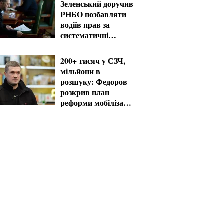
Зеленський доручив
РНБО позбавляти
водіїв прав за
систематичні
порушення
200+ тисяч у СЗЧ,
мільйони в
розшуку: Федоров
розкрив план
реформи мобілізації
та ТЦК