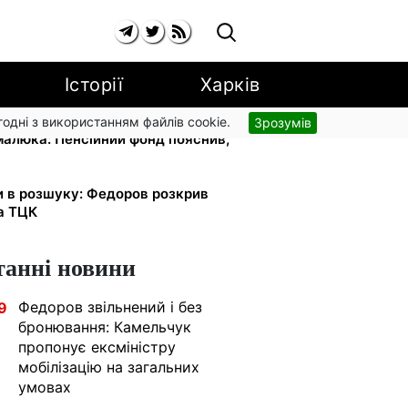
Історії
Харків
згодні з використанням файлів cookie.
Зрозумів
 малюка: Пенсійний фонд пояснив,
и в розшуку: Федоров розкрив
та ТЦК
танні новини
Федоров звільнений і без
9
бронювання: Камельчук
пропонує ексміністру
мобілізацію на загальних
умовах