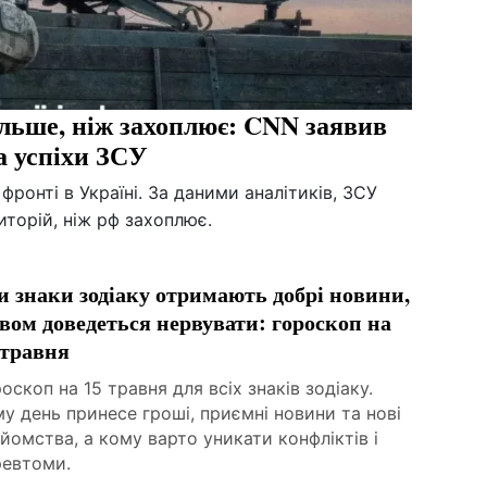
ільше, ніж захоплює: CNN заявив
а успіхи ЗСУ
фронті в Україні. За даними аналітиків, ЗСУ
иторій, ніж рф захоплює.
и знаки зодіаку отримають добрі новини,
двом доведеться нервувати: гороскоп на
 травня
оскоп на 15 травня для всіх знаків зодіаку.
у день принесе гроші, приємні новини та нові
йомства, а кому варто уникати конфліктів і
ревтоми.