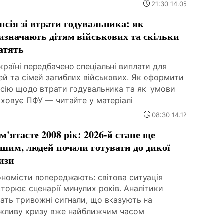
21:30 14.05
нсія зі втрати годувальника: як
изначають дітям військових та скільки
атять
країні передбачено спеціальні виплати для
ей та сімей загиблих військових. Як оформити
сію щодо втрати годувальника та які умови
аховує ПФУ — читайте у матеріалі
08:30 14.12
м'ятаєте 2008 рік: 2026-й стане ще
ршим, людей почали готувати до дикої
изи
ономісти попереджають: світова ситуація
торює сценарії минулих років. Аналітики
ать тривожні сигнали, що вказують на
жливу кризу вже найближчим часом