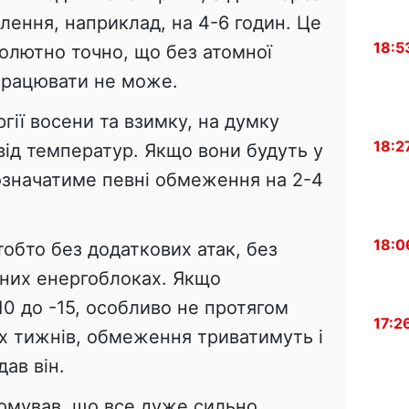
лення, наприклад, на 4-6 годин. Це
18:5
олютно точно, що без атомної
 працювати не може.
ії восени та взимку, на думку
18:2
від температур. Якщо вони будуть у
е означатиме певні обмеження на 2-4
18:0
 тобто без додаткових атак, без
мних енергоблоках. Якщо
10 до -15, особливо не протягом
17:2
ох тижнів, обмеження триватимуть і
дав він.
юмував, що все дуже сильно