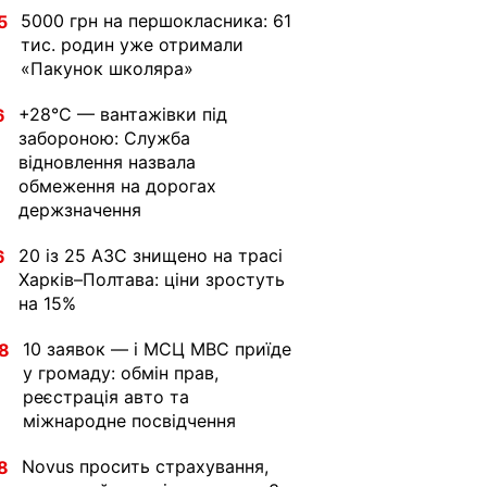
5000 грн на першокласника: 61
5
тис. родин уже отримали
«Пакунок школяра»
+28°C — вантажівки під
6
забороною: Служба
відновлення назвала
обмеження на дорогах
держзначення
20 із 25 АЗС знищено на трасі
6
Харків–Полтава: ціни зростуть
на 15%
10 заявок — і МСЦ МВС приїде
8
у громаду: обмін прав,
реєстрація авто та
міжнародне посвідчення
Novus просить страхування,
8