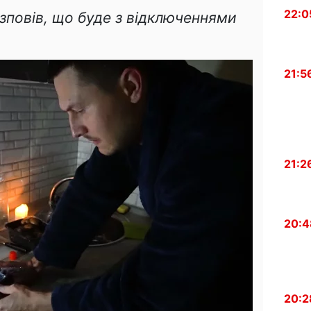
22:0
зповів, що буде з відключеннями
21:5
21:2
20:4
20:2