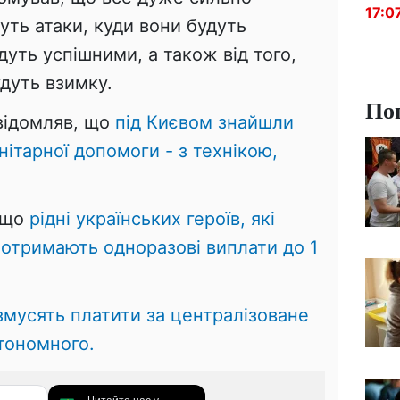
17:0
дуть атаки, куди вони будуть
дуть успішними, а також від того,
удуть взимку.
По
овідомляв, що
під Києвом знайшли
ітарної допомоги - з технікою,
 що
рідні українських героїв, які
, отримають одноразові виплати до 1
 змусять платити за централізоване
тономного.