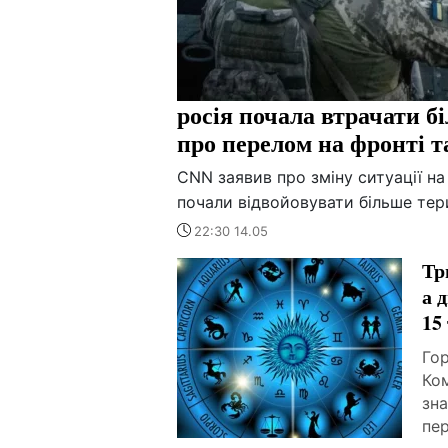
росія почала втрачати б
про перелом на фронті т
CNN заявив про зміну ситуації на 
почали відвойовувати більше тер
22:30 14.05
Тр
а 
15
Гор
Ком
зна
пе