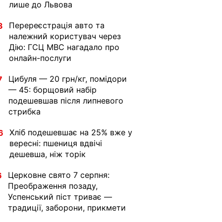
лише до Львова
Перереєстрація авто та
3
належний користувач через
Дію: ГСЦ МВС нагадало про
онлайн-послуги
Цибуля — 20 грн/кг, помідори
7
— 45: борщовий набір
подешевшав після липневого
стрибка
Хліб подешевшає на 25% вже у
6
вересні: пшениця вдвічі
дешевша, ніж торік
Церковне свято 7 серпня:
6
Преображення позаду,
Успенський піст триває —
традиції, заборони, прикмети