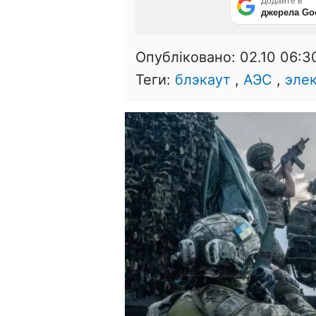
Додайте в
джерела Go
Опубліковано:
02.10 06:3
Теги:
блэкаут
,
АЭС
,
эле