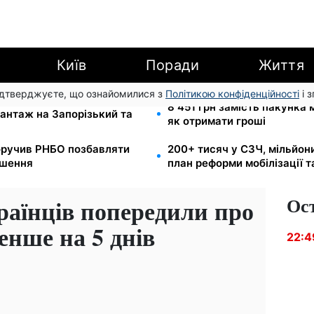
Київ
Поради
Життя
підтверджуєте, що ознайомилися з
Політикою конфіденційності
і 
и для реанімації:
8 451 грн замість пакунка
антаж на Запорізький та
як отримати гроші
оручив РНБО позбавляти
200+ тисяч у СЗЧ, мільйон
ушення
план реформи мобілізації 
Ос
раїнців попередили про
нше на 5 днів
22:4