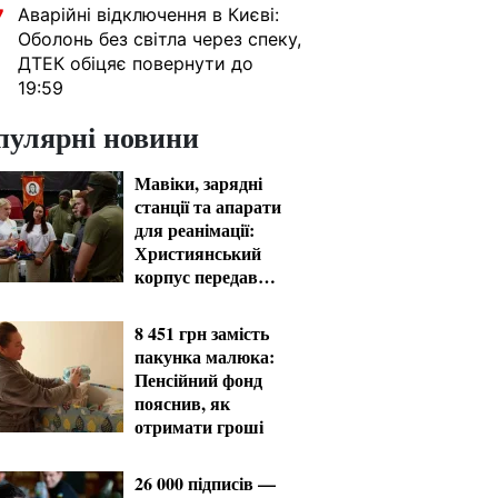
Аварійні відключення в Києві:
7
Оболонь без світла через спеку,
ДТЕК обіцяє повернути до
19:59
пулярні новини
Мавіки, зарядні
станції та апарати
для реанімації:
Християнський
корпус передав
вантаж на
Запорізький та
8 451 грн замість
Покровський
пакунка малюка:
напрямки
Пенсійний фонд
пояснив, як
отримати гроші
26 000 підписів —