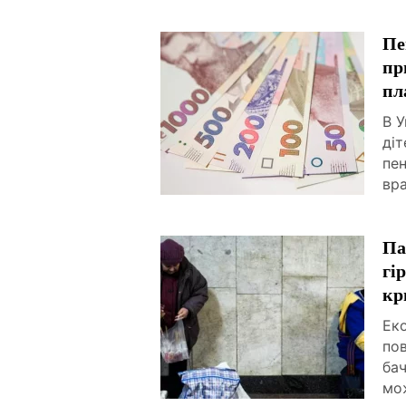
Пе
пр
пл
В У
діт
пен
вр
Па
гі
кр
Ек
пов
бач
мо