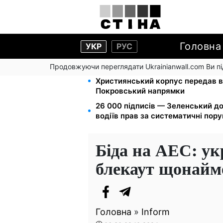
Головна
УКР
РУС
Продовжуючи переглядати Ukrainianwall.com Ви 
Мавіки, зарядні станції та апарат
Християнський корпус передав в
Покровський напрямки
26 000 підписів — Зеленський д
водіїв прав за систематичні пор
Біда на АЕС: ук
блекаут щонайме
Головна
»
Inform