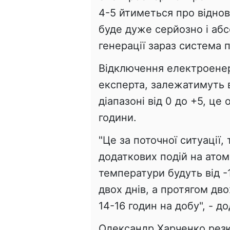
4-5 йтиметься про віднов
буде дуже серйозно і абс
генерації зараз система
Відключення електроенерг
експерта, залежатимуть 
діапазоні від 0 до +5, ц
години.
"Це за поточної ситуації,
додаткових подій на ато
температури будуть від -
двох днів, а протягом дв
14-16 годин на добу", - до
Олександр Харченко рез