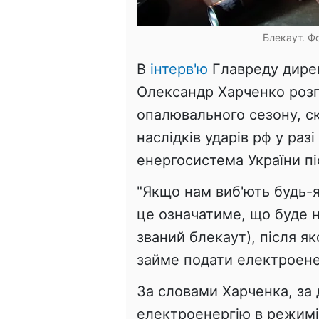
Блекаут. Фо
В
інтерв'ю
Главреду дире
Олександр Харченко розпо
опалювального сезону, ск
наслідків ударів рф у раз
енергосистема України пі
"Якщо нам виб'ють будь-
це означатиме, що буде н
званий блекаут), після я
займе подати електроенерг
За словами Харченка, за 
електроенергію в режимі 