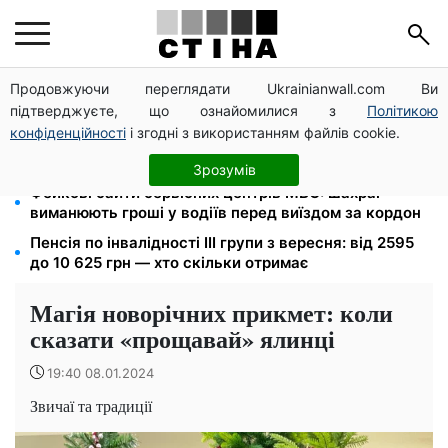
Продовжуючи переглядати Ukrainianwall.com Ви
Тариф 2,64 грн за кіловат з 1 жовтня: власники
підтверджуєте, що ознайомилися з
Політикою
електроопалення платитимуть на 39% менше
конфіденційності
і згодні з використанням файлів cookie.
4 склади Fozzy Group знищила рф: Сільпо
попередило про затримки — полиці порожніють
Зрозумів
Фейкові сайти сервісних центрів МВС: шахраї
виманюють гроші у водіїв перед виїздом за кордон
Пенсія по інвалідності III групи з вересня: від 2595
до 10 625 грн — хто скільки отримає
Магія новорічних прикмет: коли
сказати «прощавай» ялинці
19:40 08.01.2024
Звичаї та традиції