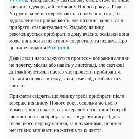
частиною декору, а й символом Нового року та Різдва.
У грудні, коли всі перебувають в очікуванні свят, її із
задоволенням прикрашають, але питання, коли її слід
прибрати, стає актуальним. Різдвяну ялинку
рекомендується прибирати з дому вчасно, оскільки вона
може приносити негативну енергетику та невдачі. Про
це пише видання
.
ProГроші
Деякі люди насолоджуються процесом вбирання ялинки
на початку місяця або навіть у листопаді, але святкові
дні закінчуються, і настав час провести прибирання.
Питання полягає в тому, коли саме слід позбавитися
ялинки.
Прикмети свідчать, що ялинку треба прибирати після
завершення циклу Нового року, оскільки до цього
моменту вона вважається джерелом позитивної енергії,
що приносить добробут та щастя до будинку. Однак
після цього періоду ялинка, за віруваннями, починає
негативно впливати на жителів та їх життя.