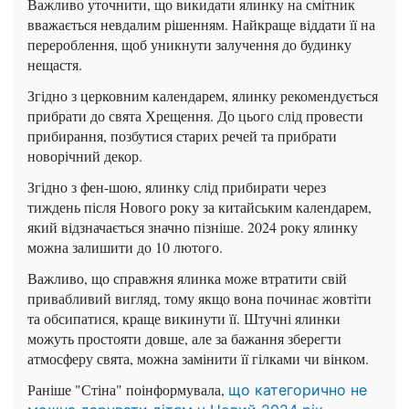
Важливо уточнити, що викидати ялинку на смітник
вважається невдалим рішенням. Найкраще віддати її на
перероблення, щоб уникнути залучення до будинку
нещастя.
Згідно з церковним календарем, ялинку рекомендується
прибрати до свята Хрещення. До цього слід провести
прибирання, позбутися старих речей та прибрати
новорічний декор.
Згідно з фен-шою, ялинку слід прибирати через
тиждень після Нового року за китайським календарем,
який відзначається значно пізніше. 2024 року ялинку
можна залишити до 10 лютого.
Важливо, що справжня ялинка може втратити свій
привабливий вигляд, тому якщо вона починає жовтіти
та обсипатися, краще викинути її. Штучні ялинки
можуть простояти довше, але за бажання зберегти
атмосферу свята, можна замінити її гілками чи вінком.
Раніше "Стіна" поінформувала,
що категорично не