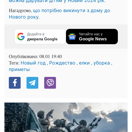
можна дарувати дітям у Новий 2024 рік.
Нагадуємо,
що потрібно викинути з дому до
Нового року.
Додайте в
Читайте нас у
Google News
джерела Google
Опубліковано:
08.01 19:40
Теги:
,
,
,
,
Новый год
Рождество
елки
уборка
приметы