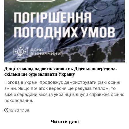
Дощі та холод надовго: синоптик Діденко попередила,
скільки ще буде заливати Україну
Погода в Україні продовжує демонструвати різкі осінні
зміни. Якщо початок вересня ще радував теплом, то
вже з середини місяця українці відчули справжнє осіннє
похолодання.
15:30 17.09
Читати далі