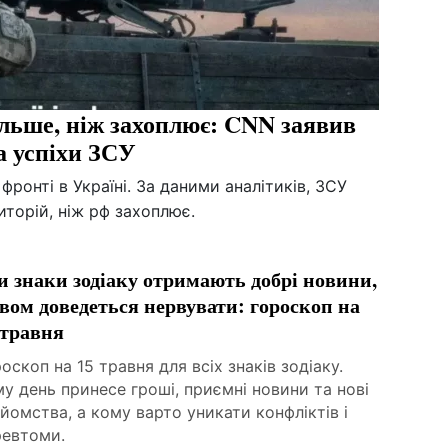
ільше, ніж захоплює: CNN заявив
а успіхи ЗСУ
фронті в Україні. За даними аналітиків, ЗСУ
иторій, ніж рф захоплює.
и знаки зодіаку отримають добрі новини,
двом доведеться нервувати: гороскоп на
 травня
оскоп на 15 травня для всіх знаків зодіаку.
у день принесе гроші, приємні новини та нові
йомства, а кому варто уникати конфліктів і
ревтоми.