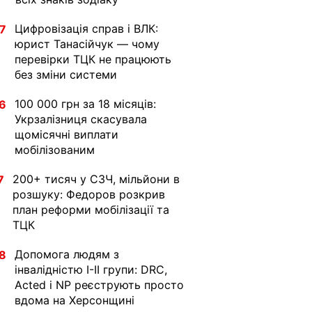
Цифровізація справ і ВЛК:
7
юрист Танасійчук — чому
перевірки ТЦК не працюють
без зміни системи
100 000 грн за 18 місяців:
6
Укрзалізниця скасувала
щомісячні виплати
мобілізованим
200+ тисяч у СЗЧ, мільйони в
7
розшуку: Федоров розкрив
план реформи мобілізації та
ТЦК
Допомога людям з
8
інвалідністю I-II групи: DRC,
Acted і NP реєструють просто
вдома на Херсонщині