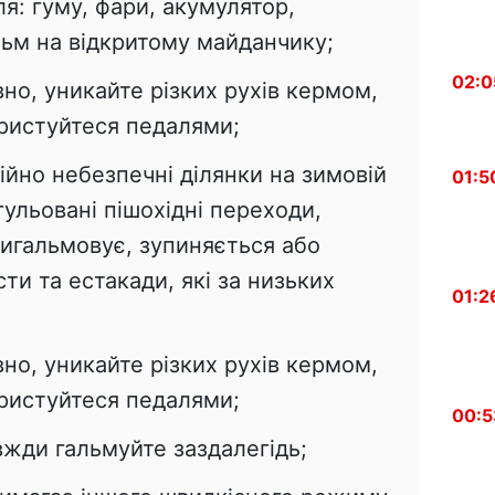
ля: гуму, фари, акумулятор,
льм на відкритому майданчику;
02:0
вно, уникайте різких рухів кермом,
ористуйтеся педалями;
ійно небезпечні ділянки на зимовій
01:5
гульовані пішохідні переходи,
ригальмовує, зупиняється або
ти та естакади, які за низьких
01:2
вно, уникайте різких рухів кермом,
ористуйтеся педалями;
00:5
вжди гальмуйте заздалегідь;