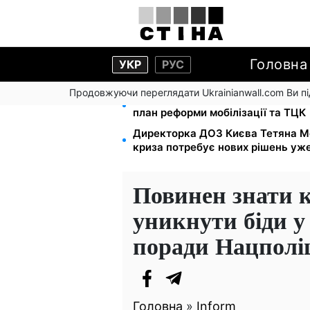
Головна
УКР
РУС
Продовжуючи переглядати Ukrainianwall.com Ви 
200+ тисяч у СЗЧ, мільйони в р
план реформи мобілізації та ТЦК
Директорка ДОЗ Києва Тетяна М
криза потребує нових рішень уже
Повинен знати к
уникнути біди у
поради Нацполіц
Головна
»
Inform