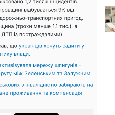
іксовано 1,2 тисячі інцидентів.
тровщині відбувається 9% від
х дорожньо-транспортних пригод.
щина (трохи менше 1,1 тис.), а
5 ДТП із постраждалими).
сав, що
українців хочуть садити у
итику влади.
активізувала мережу шпигунів -
пругу між Зеленським та Залужним
.
йськових з інвалідністю забирають на
вне проживання та компенсація