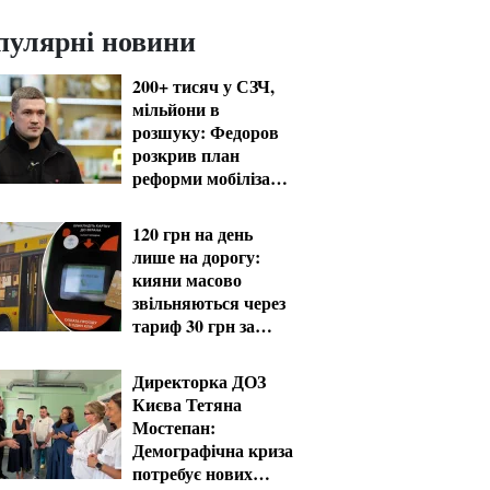
пулярні новини
200+ тисяч у СЗЧ,
мільйони в
розшуку: Федоров
розкрив план
реформи мобілізації
та ТЦК
120 грн на день
лише на дорогу:
кияни масово
звільняються через
тариф 30 грн за
проїзд
Директорка ДОЗ
Києва Тетяна
Мостепан:
Демографічна криза
потребує нових