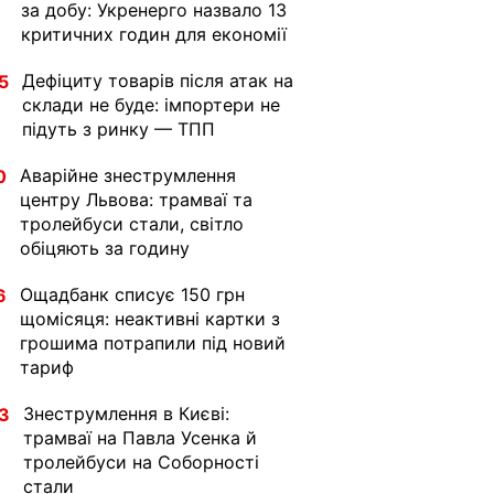
за добу: Укренерго назвало 13
критичних годин для економії
Дефіциту товарів після атак на
5
склади не буде: імпортери не
підуть з ринку — ТПП
Аварійне знеструмлення
0
центру Львова: трамваї та
тролейбуси стали, світло
обіцяють за годину
Ощадбанк списує 150 грн
6
щомісяця: неактивні картки з
грошима потрапили під новий
тариф
Знеструмлення в Києві:
3
трамваї на Павла Усенка й
тролейбуси на Соборності
стали