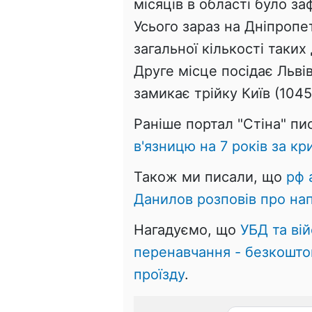
місяців в області було заф
Усього зараз на Дніпропе
загальної кількості таки
Друге місце посідає Львів
замикає трійку Київ (104
Раніше портал "Стіна" пи
в'язницю на 7 років за кр
Також ми писали, що
рф 
Данилов розповів про на
Нагадуємо, що
УБД та ві
перенавчання - безкошто
проїзду
.