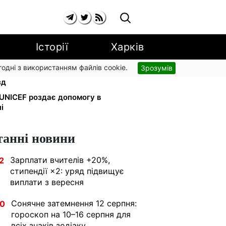
Історії
Харків
згодні з використанням файлів cookie.
Зрозумів
орогу: кияни масово звільняються
зд
: UNICEF роздає допомогу в
і
танні новини
Зарплати вчителів +20%,
2
стипендії ×2: уряд підвищує
виплати з вересня
Сонячне затемнення 12 серпня:
30
гороскоп на 10–16 серпня для
всіх знаків зодіаку