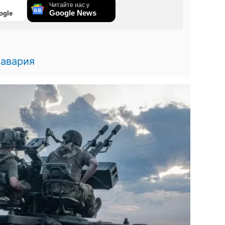
Читайте нас у
Google News
ogle
,
авария