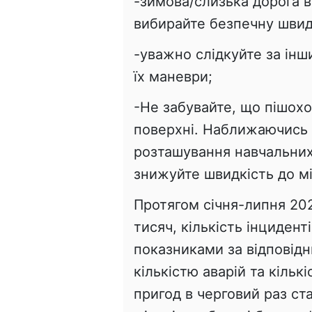
-зимова/слизька дорога 
вибирайте безпечну швид
-уважно слідкуйте за ін
їх маневри;
-Не забувайте, що пішох
поверхні. Наближаючись 
розташування навчальних 
знижуйте швидкість до м
Протягом січня-липня 202
тисяч, кількість інцидент
показниками за відповідн
кількістю аварій та кіль
пригод в черговий раз ст