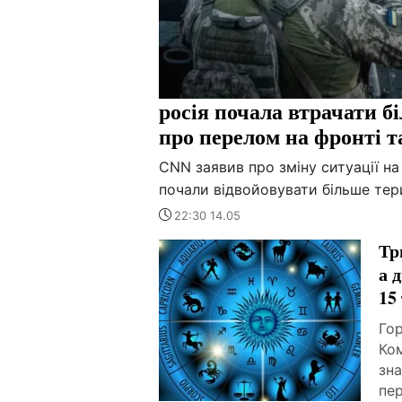
росія почала втрачати б
про перелом на фронті т
CNN заявив про зміну ситуації на 
почали відвойовувати більше тер
22:30 14.05
Тр
а 
15
Гор
Ком
зна
пе