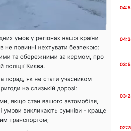
04:5
дних умов у регіонах нашої країни
04:2
ів не повинні нехтувати безпекою:
ими та обережними за кермом, про
03:5
й поліції Києва.
а порад, як не стати учасником
игоди на слизькій дорозі:
03:2
ми, якщо стан вашого автомобіля,
ні умови викликають сумніви - краще
ким транспортом;
02:2