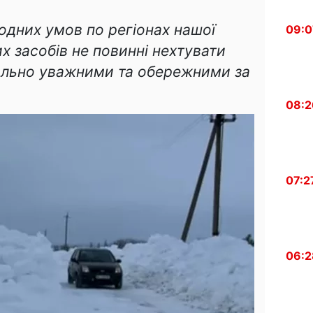
одних умов по регіонах нашої
09:0
их засобів не повинні нехтувати
ально уважними та обережними за
08:2
07:2
06:2