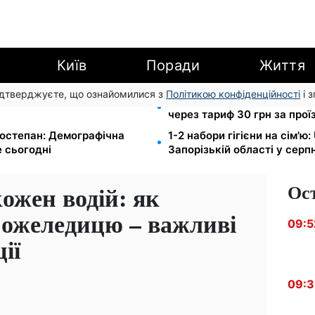
Київ
Поради
Життя
підтверджуєте, що ознайомилися з
Політикою конфіденційності
і 
озшуку: Федоров розкрив
120 грн на день лише на д
через тариф 30 грн за прої
остепан: Демографічна
1-2 набори гігієни на сім'ю
 сьогодні
Запорізькій області у серпн
Ос
ожен водій: як
 ожеледицю – важливі
09:5
ії
09: