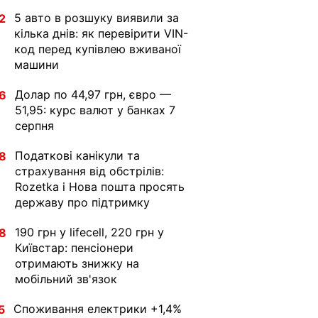
5 авто в розшуку виявили за
2
кілька днів: як перевірити VIN-
код перед купівлею вживаної
машини
Долар по 44,97 грн, євро —
6
51,95: курс валют у банках 7
серпня
Податкові канікули та
8
страхування від обстрілів:
Rozetka і Нова пошта просять
державу про підтримку
190 грн у lifecell, 220 грн у
8
Київстар: пенсіонери
отримають знижку на
мобільний зв'язок
Споживання електрики +1,4%
5