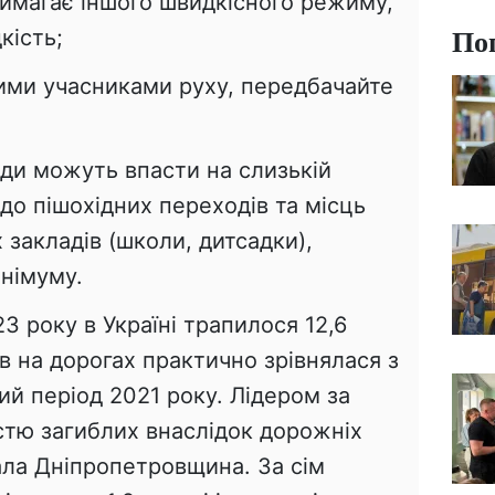
вимагає іншого швидкісного режиму,
По
кість;
шими учасниками руху, передбачайте
оди можуть впасти на слизькій
до пішохідних переходів та місць
закладів (школи, дитсадки),
інімуму.
3 року в Україні трапилося 12,6
ів на дорогах практично зрівнялася з
ий період 2021 року. Лідером за
кістю загиблих внаслідок дорожніх
ала Дніпропетровщина. За сім