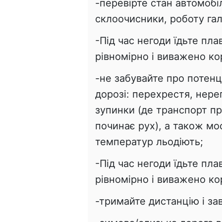
-перевірте стан автомобі
склоочисники, роботу га
-Під час негоди їдьте пла
рівномірно і виважено к
-не забувайте про потенц
дорозі: перехрестя, нере
зупинки (де транспорт п
починає рух), а також мос
температур льодіють;
-Під час негоди їдьте пла
рівномірно і виважено к
-тримайте дистанцію і за