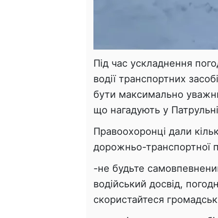
Під час ускладнення пого
водії транспортних засоб
бути максимально уважн
що нагадують у Патрульні
Правоохоронці дали кільк
дорожньо-транспортної пр
-не будьте самовпевнени
водійський досвід, погод
скористайтеся громадсь